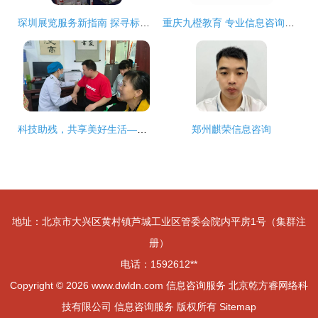
琛圳展览服务新指南 探寻标展租赁与绝伦搭建之合想伙伴
重庆九橙教育 专业信息咨询服务赋能学子未来
科技助残，共享美好生活——人民医院免费体检助残活动纪实
郑州麒荣信息咨询
地址：北京市大兴区黄村镇芦城工业区管委会院内平房1号（集群注
册）
电话：1592612**
Copyright © 2026
www.dwldn.com
信息咨询服务
北京乾方睿网络科
技有限公司
信息咨询服务
版权所有
Sitemap