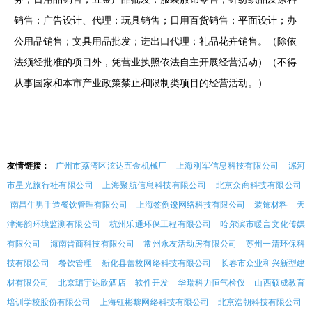
销售；广告设计、代理；玩具销售；日用百货销售；平面设计；办
公用品销售；文具用品批发；进出口代理；礼品花卉销售。（除依
法须经批准的项目外，凭营业执照依法自主开展经营活动）（不得
从事国家和本市产业政策禁止和限制类项目的经营活动。）
友情链接：
广州市荔湾区泫达五金机械厂
上海刚军信息科技有限公司
漯河
市星光旅行社有限公司
上海聚航信息科技有限公司
北京众商科技有限公司
南昌牛男手造餐饮管理有限公司
上海签例逡网络科技有限公司
装饰材料
天
津海韵环境监测有限公司
杭州乐通环保工程有限公司
哈尔滨市暖言文化传媒
有限公司
海南晋商科技有限公司
常州永友活动房有限公司
苏州一清环保科
技有限公司
餐饮管理
新化县蕾枚网络科技有限公司
长春市众业和兴新型建
材有限公司
北京珺宇达欣酒店
软件开发
华瑞科力恒气检仪
山西硕成教育
培训学校股份有限公司
上海钰彬黎网络科技有限公司
北京浩朝科技有限公司