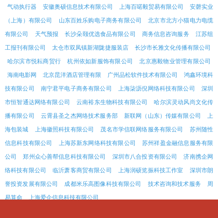
气动执行器
安徽奥硕信息技术有限公司
上海百喏毅贸易有限公司
安磬实业
（上海）有限公司
山东百姓乐购电子商务有限公司
北京市北方小猫电力电缆
有限公司
天气预报
长沙朵颐优选食品有限公司
商务信息咨询服务
江苏组
工报刊有限公司
太仓市双凤镇新湖陇捷服装店
长沙市长雅文化传播有限公司
哈尔滨市悦耘商贸行
杭州依如新服饰有限公司
北京惠毅物业管理有限公司
海南电影网
北京昆洋酒店管理有限
广州品松软件技术有限公司
鸿鑫环境科
技有限公司
南宁君平电子商务有限公司
上海柒沥倪网络科技有限公司
深圳
市恒智通达网络有限公司
云南裕东生物科技有限公司
哈尔滨灵动风尚文化传
播有限公司
云霄县圣之杰网络技术服务部
新联网（山东）传媒有限公司
上
海包装城
上海徽照科技有限公司
茂名市学信联网络服务有限公司
苏州随性
信息科技有限公司
上海苏新东网络科技有限公司
苏州祥盈金融信息服务有限
公司
郑州众心善帮信息科技有限公司
深圳市八合投资有限公司
济南携企网
络科技有限公司
临沂萧客商贸有限公司
上海润硕览振科技工作室
深圳市朗
誉投资发展有限公司
成都米乐高图像科技有限公司
技术咨询和技术服务
周
易算命
上海爱企信息科技有限公司