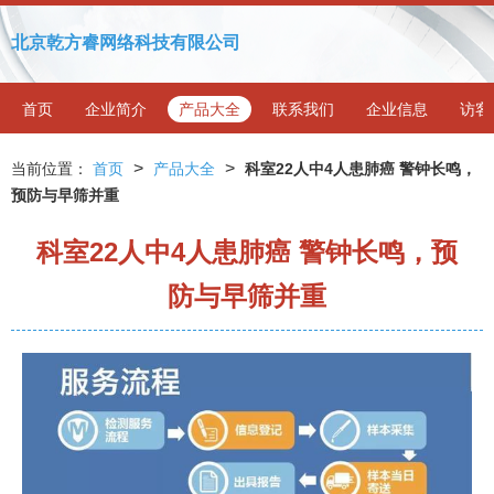
北京乾方睿网络科技有限公司
首页
企业简介
产品大全
联系我们
企业信息
访客
>
>
当前位置：
首页
产品大全
科室22人中4人患肺癌 警钟长鸣，
预防与早筛并重
科室22人中4人患肺癌 警钟长鸣，预
防与早筛并重