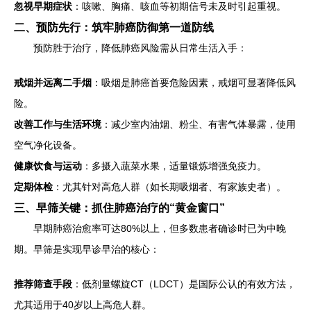
忽视早期症状
：咳嗽、胸痛、咳血等初期信号未及时引起重视。
二、预防先行：筑牢肺癌防御第一道防线
预防胜于治疗，降低肺癌风险需从日常生活入手：
戒烟并远离二手烟
：吸烟是肺癌首要危险因素，戒烟可显著降低风
险。
改善工作与生活环境
：减少室内油烟、粉尘、有害气体暴露，使用
空气净化设备。
健康饮食与运动
：多摄入蔬菜水果，适量锻炼增强免疫力。
定期体检
：尤其针对高危人群（如长期吸烟者、有家族史者）。
三、早筛关键：抓住肺癌治疗的“黄金窗口”
早期肺癌治愈率可达80%以上，但多数患者确诊时已为中晚
期。早筛是实现早诊早治的核心：
推荐筛查手段
：低剂量螺旋CT（LDCT）是国际公认的有效方法，
尤其适用于40岁以上高危人群。