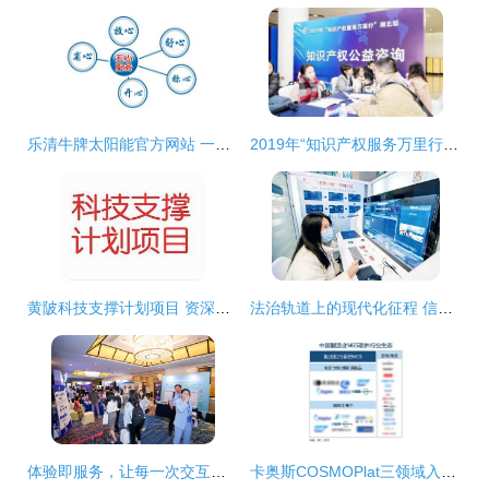
乐清牛牌太阳能官方网站 一站式售后服务与信息咨询指南
2019年“知识产权服务万里行”湖北站 信息咨询服务点亮创新之路
黄陂科技支撑计划项目 资深热线服务与专业咨询支持
法治轨道上的现代化征程 信息咨询服务的角色与展望
体验即服务，让每一次交互都充满温情——专访Genesys亚太区首席咨询顾问骆丽娟
卡奥斯COSMOPlat三领域入选IDC“中国制造业MES软件行业生态”图谱，彰显工业互联网平台领先实力